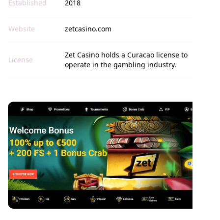
Established
2018
Website
zetcasino.com
Zet Casino holds a Curacao license to
License
operate in the gambling industry.