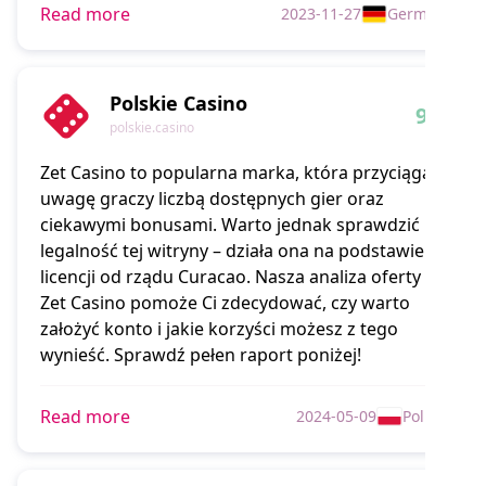
Read more
2023-11-27
German
Polskie Casino
9.4
polskie.casino
Zet Casino to popularna marka, która przyciąga
uwagę graczy liczbą dostępnych gier oraz
ciekawymi bonusami. Warto jednak sprawdzić
legalność tej witryny – działa ona na podstawie
licencji od rządu Curacao. Nasza analiza oferty
Zet Casino pomoże Ci zdecydować, czy warto
założyć konto i jakie korzyści możesz z tego
wynieść. Sprawdź pełen raport poniżej!
Read more
2024-05-09
Polish