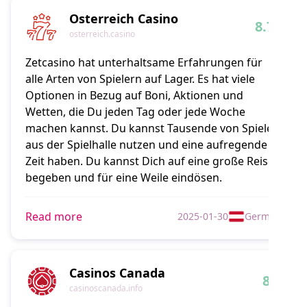
Osterreich Casino
8.75
osterreich.casino
Zetcasino hat unterhaltsame Erfahrungen für
alle Arten von Spielern auf Lager. Es hat viele
Optionen in Bezug auf Boni, Aktionen und
Wetten, die Du jeden Tag oder jede Woche
machen kannst. Du kannst Tausende von Spielen
aus der Spielhalle nutzen und eine aufregende
Zeit haben. Du kannst Dich auf eine große Reise
begeben und für eine Weile eindösen.
Read more
2025-01-30
German
Casinos Canada
8.9
casinoscanada.info