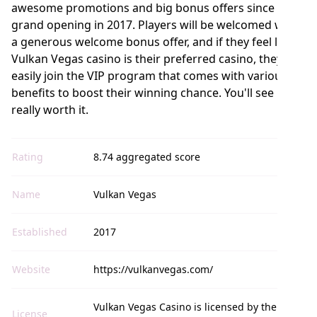
awesome promotions and big bonus offers since its
grand opening in 2017. Players will be welcomed with
a generous welcome bonus offer, and if they feel like
Vulkan Vegas casino is their preferred casino, they can
easily join the VIP program that comes with various
benefits to boost their winning chance. You'll see it's
really worth it.
Rating
8.74 aggregated score
Name
Vulkan Vegas
Established
2017
Website
https://vulkanvegas.com/
Vulkan Vegas Casino is licensed by the
License