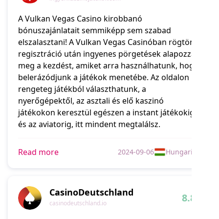
A Vulkan Vegas Casino kirobbanó
bónuszajánlatait semmiképp sem szabad
elszalasztani! A Vulkan Vegas Casinóban rögtön a
regisztráció után ingyenes pörgetések alapozzák
meg a kezdést, amiket arra használhatunk, hogy
belerázódjunk a játékok menetébe. Az oldalon
rengeteg játékból választhatunk, a
nyerőgépektől, az asztali és elő kaszinó
játékokon keresztül egészen a instant játékokig
és az aviatorig, itt mindent megtalálsz.
Read more
2024-09-06
Hungarian
CasinoDeutschland
8.84
casinodeutschland.io