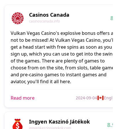
Casinos Canada
8.2
casinoscanada.info
Vulkan Vegas Casino's explosive bonus offers are
not to be missed! At Vulkan Vegas Casino, you'll
get a head start with free spins as soon as you
sign up, which you can use to get into the swing
of the games. There are plenty of games to
choose from on the site, from slots, table games
and pre-casino games to instant games and
aviator, you'll find it all here.
Read more
2024-09-04
English
Ingyen Kaszinó Játékok
8.96
ingyenkaszinojatekok.com