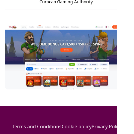
Curacao Gaming Authority.
Terms and Conditions
Cookie policy
Privacy Policy