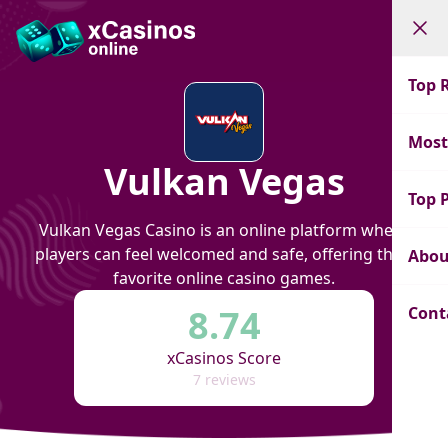
Top 
Most
Vulkan Vegas
Top 
Vulkan Vegas Casino is an online platform where
players can feel welcomed and safe, offering their
Abou
favorite online casino games.
8.74
Cont
xCasinos Score
7 reviews