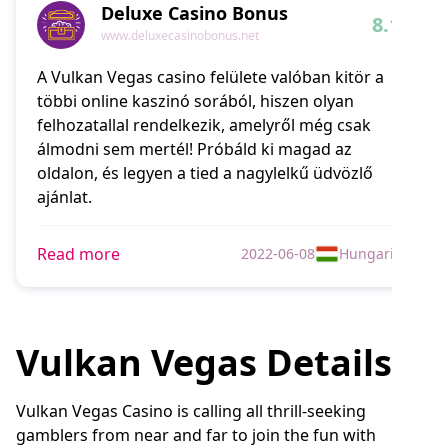
Deluxe Casino Bonus
8.13
www.deluxecasinobonus.net
A Vulkan Vegas casino felülete valóban kitör a
többi online kaszinó sorából, hiszen olyan
felhozatallal rendelkezik, amelyről még csak
álmodni sem mertél! Próbáld ki magad az
oldalon, és legyen a tied a nagylelkű üdvözlő
ajánlat.
Read more
2022-06-08
Hungarian
Vulkan Vegas Details
Vulkan Vegas Casino is calling all thrill-seeking
gamblers from near and far to join the fun with