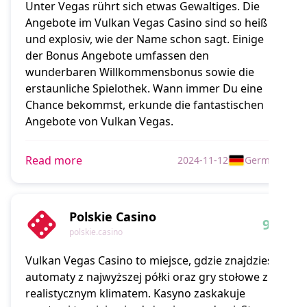
Unter Vegas rührt sich etwas Gewaltiges. Die
Angebote im Vulkan Vegas Casino sind so heiß
und explosiv, wie der Name schon sagt. Einige
der Bonus Angebote umfassen den
wunderbaren Willkommensbonus sowie die
erstaunliche Spielothek. Wann immer Du eine
Chance bekommst, erkunde die fantastischen
Angebote von Vulkan Vegas.
Read more
2024-11-12
German
Polskie Casino
9.5
polskie.casino
Vulkan Vegas Casino to miejsce, gdzie znajdziesz
automaty z najwyższej półki oraz gry stołowe z
realistycznym klimatem. Kasyno zaskakuje