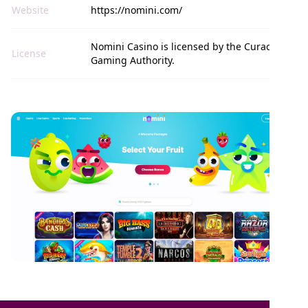
Website
https://nomini.com/
Nomini Casino is licensed by the Curacao
License
Gaming Authority.