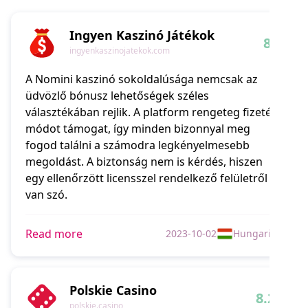
Ingyen Kaszinó Játékok
8.9
ingyenkaszinojatekok.com
A Nomini kaszinó sokoldalúsága nemcsak az
üdvözlő bónusz lehetőségek széles
választékában rejlik. A platform rengeteg fizetési
módot támogat, így minden bizonnyal meg
fogod találni a számodra legkényelmesebb
megoldást. A biztonság nem is kérdés, hiszen
egy ellenőrzött licensszel rendelkező felületről
van szó.
Read more
2023-10-02
Hungarian
Polskie Casino
8.29
polskie.casino