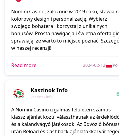
Nomini Casino, założone w 2019 roku, stawia na
kolorowy design i personalizację. Wybierz
swojego bohatera i korzystaj z unikalnych
bonusów. Prosta nawigacja i świetna oferta gier
sprawiają, że warto to miejsce poznać. Szczegóły
w naszej recenzji!
Read more
2024-02-12
Polish
Kaszinok Info
8.9
kaszinok.info
A Nomini Casino izgalmas felületén számos
klassz ajánlat közül választhatnak az érdeklődők
és a kalandvágyó játékosok. Az üdvözlő bónusz
után Reload és Cashback ajánlatokkal vár téged