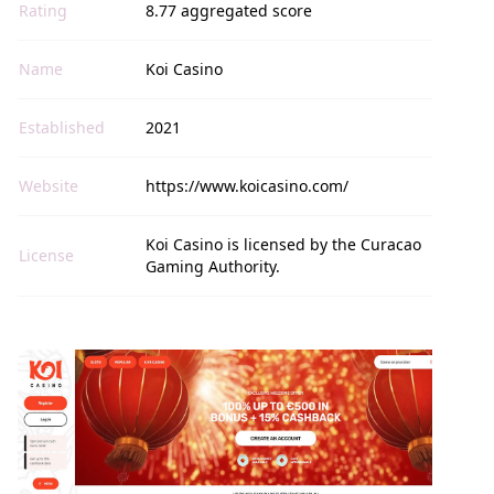
Rating
8.77 aggregated score
Name
Koi Casino
Established
2021
Website
https://www.koicasino.com/
Koi Casino is licensed by the Curacao
License
Gaming Authority.