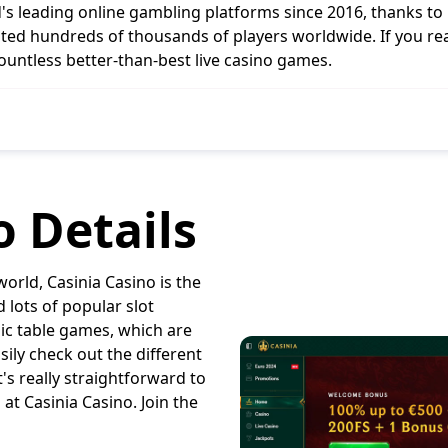
's leading online gambling platforms since 2016, thanks to 
ed hundreds of thousands of players worldwide. If you real
ountless better-than-best live casino games.
o Details
world, Casinia Casino is the
 lots of popular slot
sic table games, which are
sily check out the different
t's really straightforward to
at Casinia Casino. Join the