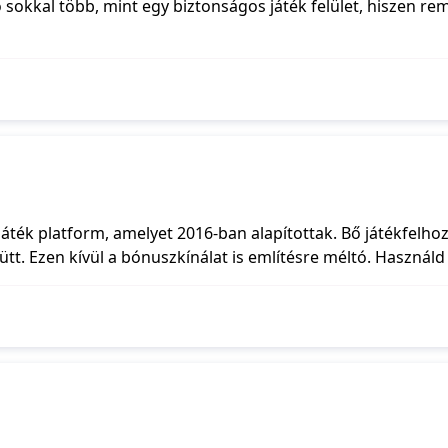
 sokkal több, mint egy biztonságos játék felület, hiszen re
ték platform, amelyet 2016-ban alapítottak. Bő játékfelhozat
t. Ezen kívül a bónuszkínálat is említésre méltó. Használd k