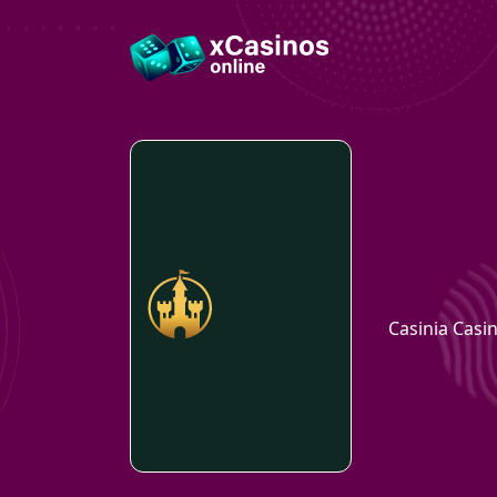
Casinia Casi