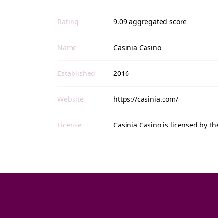
Rating
9.09 aggregated score
Name
Casinia Casino
Established
2016
Website
https://casinia.com/
License
Casinia Casino is licensed by t